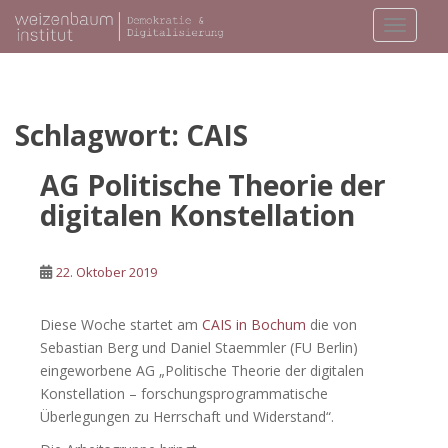
S
TOGGLE
k
i
p
t
o
Schlagwort:
CAIS
m
a
AG Politische Theorie der
i
digitalen Konstellation
n
c
o
22. Oktober 2019
n
t
Diese Woche startet am
CAIS in Bochum
die von
e
Sebastian Berg und Daniel Staemmler (FU Berlin)
n
eingeworbene AG „Politische Theorie der digitalen
t
Konstellation – forschungsprogrammatische
Überlegungen zu Herrschaft und Widerstand“.