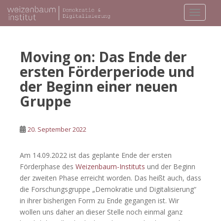
S
TOGGLE
k
i
p
t
Moving on: Das Ende der
o
ersten Förderperiode und
m
der Beginn einer neuen
a
i
Gruppe
n
c
20. September 2022
o
n
t
Am 14.09.2022 ist das geplante Ende der ersten
e
Förderphase des
Weizenbaum-Instituts
und der Beginn
n
der zweiten Phase erreicht worden. Das heißt auch, dass
t
die Forschungsgruppe „Demokratie und Digitalisierung“
in ihrer bisherigen Form zu Ende gegangen ist. Wir
wollen uns daher an dieser Stelle noch einmal ganz