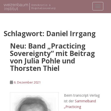
S
TOGGLE
k
i
p
t
o
Schlagwort:
Daniel Irrgang
m
a
Neu: Band „Practicing
i
Sovereignty“ mit Beitrag
n
von Julia Pohle und
c
o
Thorsten Thiel
n
t
e
6. Dezember 2021
n
t
Beim transcript-Verlag
ist der
Sammelband
„Practicing