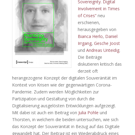
Sovereignty. Digital
Involvement in Times
of Crises“
neu
erschienen,
herausgegeben von
Bianca Herlo
,
Daniel
Irrgang
,
Gesche Joost
und
Andreas Unteidig
.
Die Beiträge
diskutieren kritisch das
derzeit oft
herangezogene Konzept der digitalen Souveränität im
Kontext von Krisen wie der gegenwärtigen Corona-
Pandemie. Zudem werden Möglichkeiten zur
Partizipation und Gestaltung von durch die
Digitalisierung ausgelösten Entwicklungen aufgezeigt.
Mit dabei ist auch ein Beitrag von
Julia Pohle
und
Thorsten, in welchem die beiden untersuchen, wie sich
das Konzept der Souveränität in Bezug auf das Digitale
gewandelt hat. Der Beitrag ist ein Wiederabdruck eines