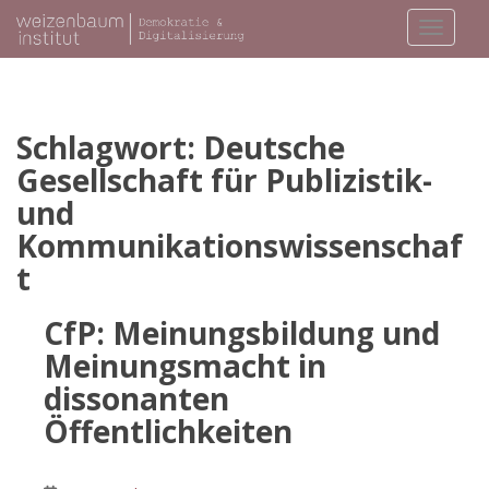
S
TOGGLE
k
i
p
t
o
Schlagwort:
Deutsche
m
Gesellschaft für Publizistik-
a
und
i
Kommunikationswissenschaf
n
c
t
o
n
CfP: Meinungsbildung und
t
Meinungsmacht in
e
n
dissonanten
t
Öffentlichkeiten