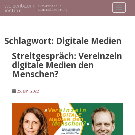
S
TOGGLE
k
i
p
t
o
Schlagwort:
Digitale Medien
m
a
Streitgespräch: Vereinzeln
i
digitale Medien den
n
Menschen?
c
o
n
25. Juni 2022
t
e
n
t