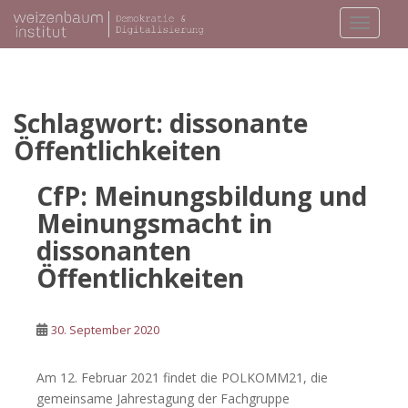
S
TOGGLE
k
i
p
t
o
Schlagwort:
dissonante
m
Öffentlichkeiten
a
i
CfP: Meinungsbildung und
n
Meinungsmacht in
c
o
dissonanten
n
Öffentlichkeiten
t
e
n
30. September 2020
t
Am 12. Februar 2021 findet die POLKOMM21, die
gemeinsame Jahrestagung der Fachgruppe