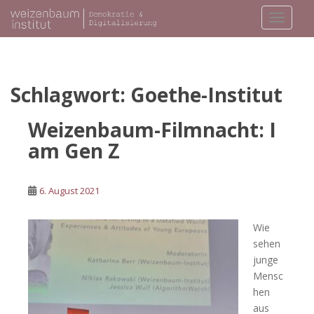
S
TOGGLE
k
i
p
t
o
Schlagwort:
Goethe-Institut
m
a
Weizenbaum-Filmnacht: I
i
am Gen Z
n
c
o
6. August 2021
n
t
Wie
e
sehen
n
junge
t
Mensc
hen
aus