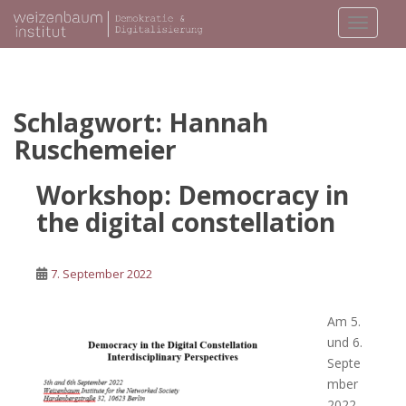
S
TOGGLE
k
i
p
t
o
Schlagwort:
Hannah
m
Ruschemeier
a
i
Workshop: Democracy in
n
the digital constellation
c
o
n
7. September 2022
t
e
Am 5.
n
und 6.
t
Septe
mber
2022