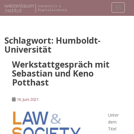
S
TOGGLE
k
i
p
t
o
Schlagwort:
Humboldt-
m
Universität
a
i
Werkstattgespräch mit
n
Sebastian und Keno
c
o
Potthast
n
t
e
16. Juni 2021
n
t
Unter
dem
Titel