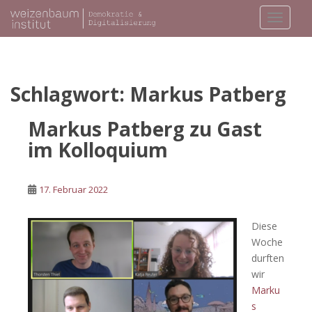
S
TOGGLE
k
i
p
t
o
Schlagwort:
Markus Patberg
m
a
Markus Patberg zu Gast
i
im Kolloquium
n
c
o
17. Februar 2022
n
t
Diese
e
Woche
n
durften
t
wir
Marku
s