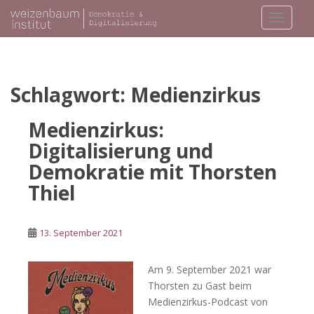
S
TOGGLE
k
i
p
t
o
Schlagwort:
Medienzirkus
m
a
Medienzirkus:
i
Digitalisierung und
n
Demokratie mit Thorsten
c
o
Thiel
n
t
e
13. September 2021
n
t
Am 9. September 2021 war
Thorsten zu Gast beim
Medienzirkus-Podcast von