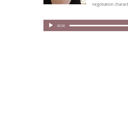
negotiation charact
Audio-
00:00
Player