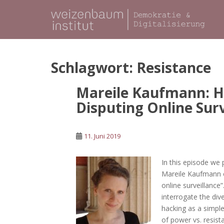
S
k
i
p
t
o
Schlagwort:
Resistance
m
a
Mareile Kaufmann: Ha
i
Disputing Online Surv
n
c
o
11. Juni 2019
n
t
In this episode we
e
Mareile Kaufmann on
n
online surveillance”
t
interrogate the div
hacking as a simpl
of power vs. resist