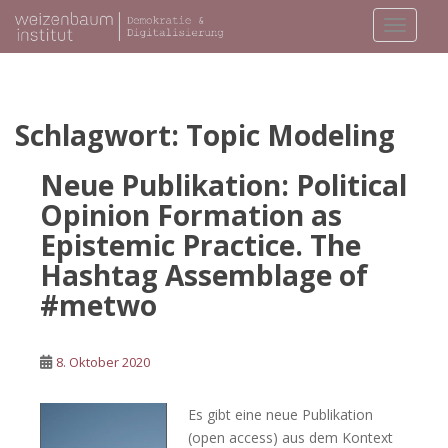
S
TOGGLE
k
i
p
t
o
Schlagwort:
Topic Modeling
m
a
Neue Publikation: Political
i
Opinion Formation as
n
Epistemic Practice. The
c
o
Hashtag Assemblage of
n
#metwo
t
e
n
8. Oktober 2020
t
Es gibt eine neue Publikation
(open access) aus dem Kontext