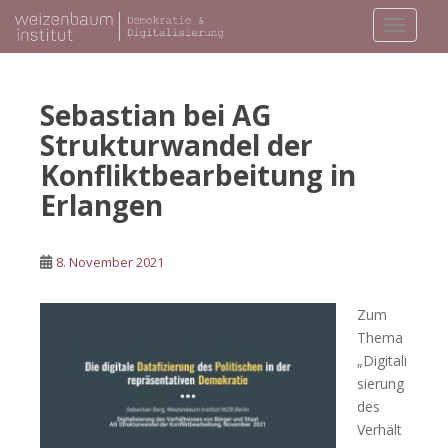
S
TOGGLE
k
i
p
t
Sebastian bei AG
o
Strukturwandel der
m
Konfliktbearbeitung in
a
i
Erlangen
n
c
8. November 2021
o
n
t
Zum
e
Thema
n
„
Digitali
t
sierung
des
Verhält