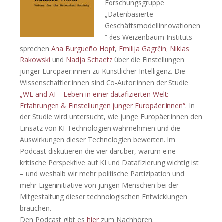
Forschungsgruppe
„Datenbasierte
Geschäftsmodellinnovationen
“ des Weizenbaum-Instituts
sprechen
Ana Burgueño Hopf
,
Emilija Gagrčin
,
Niklas
Rakowski
und
Nadja Schaetz
über die Einstellungen
junger Europäer:innen zu Künstlicher Intelligenz. Die
Wissenschaftler:innen sind Co-Autor:innen der Studie
„WE and AI – Leben in einer datafizierten Welt:
Erfahrungen & Einstellungen junger Europäer:innen“
. In
der Studie wird untersucht, wie junge Europäer:innen den
Einsatz von KI-Technologien wahrnehmen und die
Auswirkungen dieser Technologien bewerten. Im
Podcast diskutieren die vier darüber, warum eine
kritische Perspektive auf KI und Datafizierung wichtig ist
– und weshalb wir mehr politische Partizipation und
mehr Eigeninitiative von jungen Menschen bei der
Mitgestaltung dieser technologischen Entwicklungen
brauchen.
Den Podcast gibt es
hier
zum Nachhören.