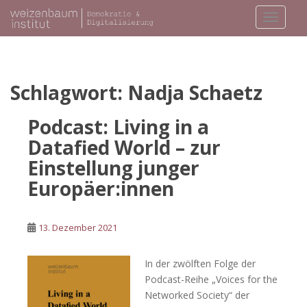
S
TOGGLE
k
i
p
t
o
Schlagwort:
Nadja Schaetz
m
a
Podcast: Living in a
i
Datafied World – zur
n
Einstellung junger
c
o
Europäer:innen
n
t
e
13. Dezember 2021
n
t
In der zwölften Folge der
Podcast-Reihe „Voices for the
Networked Society“ der