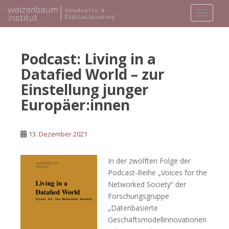
S
TOGGLE
k
i
p
t
Podcast: Living in a
o
Datafied World – zur
m
Einstellung junger
a
i
Europäer:innen
n
c
13. Dezember 2021
o
n
t
In der zwölften Folge der
e
Podcast-Reihe „Voices for the
n
Networked Society“ der
t
Forschungsgruppe
„Datenbasierte
Geschäftsmodellinnovationen