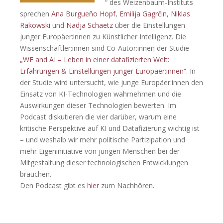
“ des Weizenbaum-Instituts
sprechen
Ana Burgueño Hopf
,
Emilija Gagrčin
,
Niklas
Rakowski
und
Nadja Schaetz
über die Einstellungen
junger Europäer:innen zu Künstlicher Intelligenz. Die
Wissenschaftler:innen sind Co-Autor:innen der Studie
„WE and AI – Leben in einer datafizierten Welt:
Erfahrungen & Einstellungen junger Europäer:innen“
. In
der Studie wird untersucht, wie junge Europäer:innen den
Einsatz von KI-Technologien wahrnehmen und die
Auswirkungen dieser Technologien bewerten. Im
Podcast diskutieren die vier darüber, warum eine
kritische Perspektive auf KI und Datafizierung wichtig ist
– und weshalb wir mehr politische Partizipation und
mehr Eigeninitiative von jungen Menschen bei der
Mitgestaltung dieser technologischen Entwicklungen
brauchen.
Den Podcast gibt es
hier
zum Nachhören.