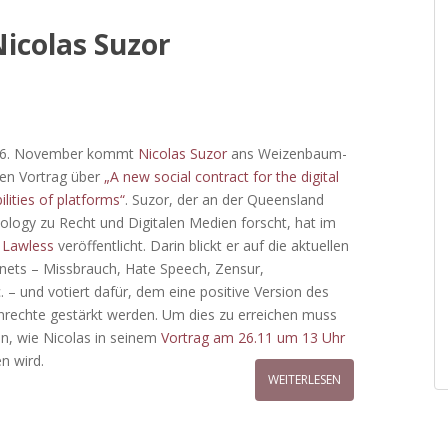
um
colas Suzor
die
Lautstärke
zu
regeln.
26. November kommt
Nicolas Suzor
ans Weizenbaum-
inen Vortrag über
„A new social contract for the digital
lities of platforms“
. Suzor, der an der Queensland
nology zu Recht und Digitalen Medien forscht, hat im
h
Lawless
veröffentlicht. Darin blickt er auf die aktuellen
nets – Missbrauch, Hate Speech, Zensur,
 – und votiert dafür, dem eine positive Version des
nrechte gestärkt werden. Um dies zu erreichen muss
en, wie Nicolas in seinem
Vortrag am 26.11 um 13 Uhr
n wird.
WEITERLESEN