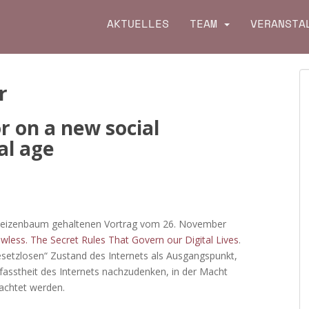
AKTUELLES
TEAM
VERANSTA
r
r on a new social
al age
izenbaum gehaltenen Vortrag vom 26. November
wless. The Secret Rules That Govern our Digital Lives
.
esetzlosen“ Zustand des Internets als Ausgangspunkt,
rfasstheit des Internets nachzudenken, in der Macht
achtet werden.