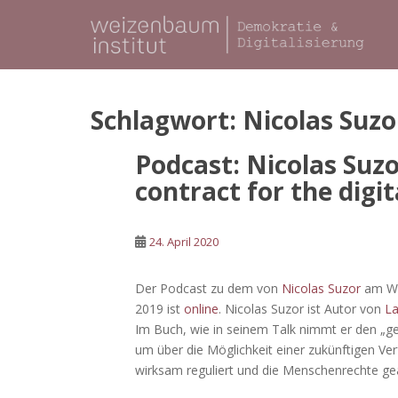
S
k
i
p
t
o
Schlagwort:
Nicolas Suzo
m
a
Podcast: Nicolas Suzo
i
contract for the digit
n
c
o
24. April 2020
n
t
Der Podcast zu dem von
Nicolas Suzor
am We
e
2019 ist
online
. Nicolas Suzor ist Autor von
La
n
Im Buch, wie in seinem Talk nimmt er den „g
t
um über die Möglichkeit einer zukünftigen Ve
wirksam reguliert und die Menschenrechte ge