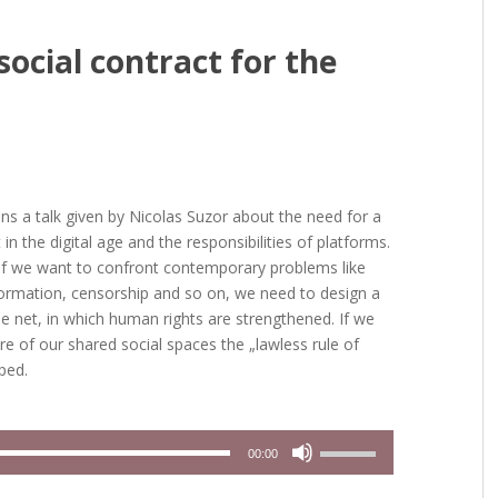
social contract for the
ns a talk given by Nicolas Suzor about the need for a
in the digital age and the responsibilities of platforms.
if we want to confront contemporary problems like
formation, censorship and so on, we need to design a
the net, in which human rights are strengthened. If we
re of our shared social spaces the „lawless rule of
ped.
Pfeiltasten
00:00
Hoch/Runter
benutzen,