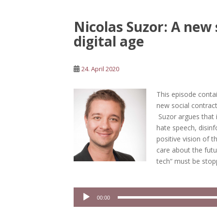
Nicolas Suzor: A new 
digital age
24. April 2020
This episode contai
new social contract 
Suzor argues that 
hate speech, disin
positive vision of 
care about the futu
tech“ must be stop
Audio-
00:00
Player