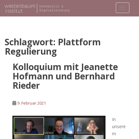
S
TOGGLE
k
i
p
t
o
Schlagwort:
Plattform
m
Regulierung
a
i
Kolloquium mit Jeanette
n
Hofmann und Bernhard
c
o
Rieder
n
t
e
9. Februar 2021
n
t
In
unsere
m