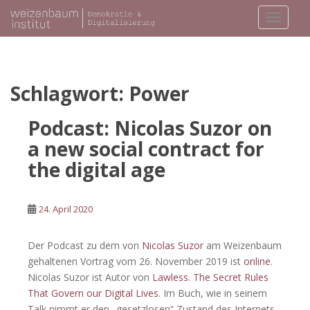
S
TOGGLE
k
i
p
t
o
Schlagwort:
Power
m
a
Podcast: Nicolas Suzor on
i
a new social contract for
n
the digital age
c
o
n
24. April 2020
t
e
Der Podcast zu dem von
Nicolas Suzor
am Weizenbaum
n
gehaltenen Vortrag vom 26. November 2019 ist
online
.
t
Nicolas Suzor ist Autor von
Lawless. The Secret Rules
That Govern our Digital Lives
. Im Buch, wie in seinem
Talk nimmt er den „gesetzlosen“ Zustand des Internets