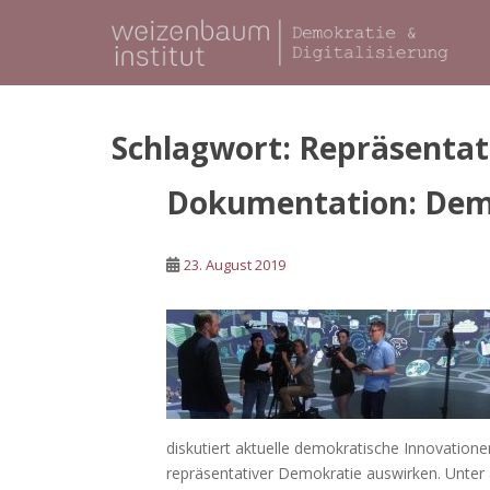
S
k
i
p
t
o
Schlagwort:
Repräsentat
m
a
Dokumentation: Dem
i
n
c
23. August 2019
o
n
t
e
n
t
diskutiert aktuelle demokratische Innovatione
repräsentativer Demokratie auswirken. Unter 