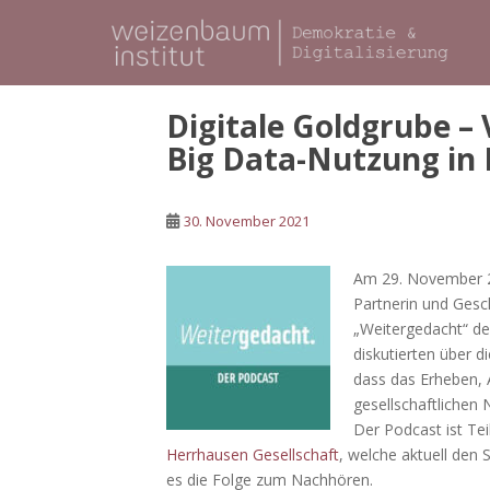
S
k
i
p
t
Digitale Goldgrube –
o
Big Data-Nutzung in 
m
a
i
30. November 2021
n
c
Am 29. November 
o
Partnerin und Gesc
n
„Weitergedacht“ de
t
diskutierten über d
e
dass das Erheben, 
n
gesellschaftlichen 
t
Der Podcast ist Tei
Herrhausen Gesellschaft
, welche aktuell den
es die Folge zum Nachhören.