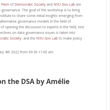
Pierri
of
Democratic Society
and
NYU Gov Lab
are
 governance. The goal of the workshop is to bring
titute to share some initial insights emerging from
e alternative governance models in
the field of
 of opening the
discussion to experts in the field, test
pectives on data governance issues is taken into
ratic Society
and the
NYU Gov Lab
to make policy
ary 4th 2022 from 09:30-11:00 am.
n the DSA by Amélie