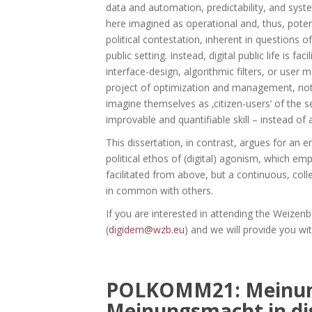
data and automation, predictability, and sys
here imagined as operational and, thus, pote
political contestation, inherent in questions of 
public setting. Instead, digital public life is fac
interface-design, algorithmic filters, or use
project of optimization and management, no
imagine themselves as ‚citizen-users‘ of the se
improvable and quantifiable skill – instead of 
This dissertation, in contrast, argues for an
political ethos of (digital) agonism, which em
facilitated from above, but a continuous, col
in common with others.
If you are interested in attending the Weize
(
digidem@wzb.eu
) and we will provide you wit
POLKOMM21: Meinun
Meinungsmacht in di