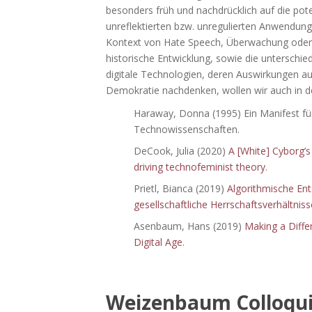
besonders früh und nachdrücklich auf die pote
unreflektierten bzw. unregulierten Anwendung 
Kontext von Hate Speech, Überwachung oder 
historische Entwicklung, sowie die unterschie
digitale Technologien, deren Auswirkungen au
Demokratie nachdenken, wollen wir auch in d
Haraway, Donna (1995) Ein Manifest fü
Technowissenschaften.
DeCook, Julia (2020)
A [White] Cyborg’
driving technofeminist theory
.
Prietl, Bianca (2019)
Algorithmische En
gesellschaftliche Herrschaftsverhältni
Asenbaum, Hans (2019)
Making a Diffe
Digital Age
.
Weizenbaum Colloqui