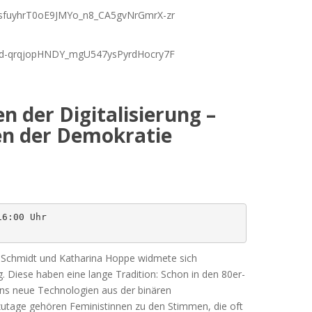
ZUsfuyhrT0oE9JMYo_n8_CA5gvNrGmrX-zr
ZIvd-qrqjopHNDY_mgU547ysPyrdHocry7F
n der Digitalisierung –
en der Demokratie
6:00 Uhr 

a Schmidt und Katharina Hoppe widmete sich
g. Diese haben eine lange Tradition: Schon in den 80er-
uns neue Technologien aus der binären
utage gehören Feministinnen zu den Stimmen, die oft