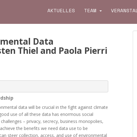
AKTUELLES
TEAM
VERANSTA
nmental Data
en Thiel and Paola Pierri
dship
onmental data will be crucial
in the fight against climate
good use of all these data has enormous social
e
challenges – privacy, secrecy, business monopolies,
chieve the benefits we need data use to be
an steer collection, access, and use of
environmental