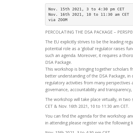
Nov. 15th 2021, 3 to 4:30 pm CET 

Nov. 16th 2021, 10 to 11:30 am CET 

via ZOOM
PERCOLATING THE DSA PACKAGE – PERSPEC
The EU explicitly strives to be the leading regu
potential role as a ‘global’ regulator raises f
such an agenda. Moreover, it requires a thoro
DSA Package.
This workshop is bringing together scholars f
better understanding of the DSA Package, in d
regulatory activities from many perspectives 
governance, accountability and transparency, d
The workshop will take place virtually, in tw
CET & Nov. 16th 2021, 10 to 11:30 am CET.
You can find the agenda for the workshop an
in attending please register via the following l
Nov. 15th 2021, 3 to 4:30 pm CET