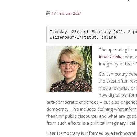
17. Februar 2021
Tuesday, 23rd of February 2021, 2 pm
The upcoming issue
Irina Kalinka
, who w
Imaginary of User 
Contemporary debate
the West often revo
media revitalize or
how digital platfor
anti-democratic endencies – but also engende
democracy. This includes defining what informa
“healthy” public discourse, and what are goo
from such efforts is a political imaginary I cal
User Democracy is informed by a technocratic 