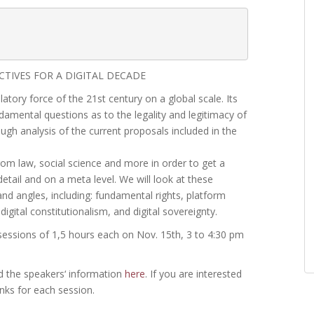
TIVES FOR A DIGITAL DECADE
latory force of the 21st century on a global scale. Its
undamental questions as to the legality and legitimacy of
ugh analysis of the current proposals included in the
rom law, social science and more in order to get a
etail and on a meta level. We will look at these
and angles, including: fundamental rights, platform
igital constitutionalism, and digital sovereignty.
o sessions of 1,5 hours each on Nov. 15th, 3 to 4:30 pm
d the speakers‘ information
here
. If you are interested
inks for each session.