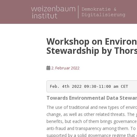
S
k
i
p
t
o
Workshop on Enviro
m
Stewardship by Thorst
a
i
n
2. Februar 2022
c
o
n
t
Towards Environmental Data Stewar
e
The use of traditional and new types of envir
n
change, as well as other related threats.
The 
t
benefits, but each of them brings governanc
anti-fraud and
transparency among them. To a
supported by a solid
governance regime that c