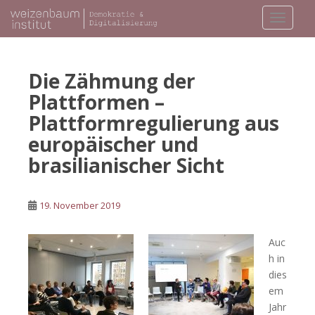
S
TOGGLE
k
i
p
t
Die Zähmung der
o
Plattformen –
m
Plattformregulierung aus
a
i
europäischer und
n
brasilianischer Sicht
c
o
n
19. November 2019
t
e
Auc
n
h in
t
dies
em
Jahr